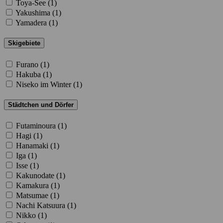
Toya-See (
1
)
Yakushima (
1
)
Yamadera (
1
)
Skigebiete
Furano (
1
)
Hakuba (
1
)
Niseko im Winter (
1
)
Städtchen und Dörfer
Futaminoura (
1
)
Hagi (
1
)
Hanamaki (
1
)
Iga (
1
)
Isse (
1
)
Kakunodate (
1
)
Kamakura (
1
)
Matsumae (
1
)
Nachi Katsuura (
1
)
Nikko (
1
)