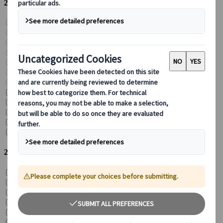
2026
Jan
Feb
Mär
Apr
Mai
Jun
Jul
Aug
Sep
Okt
Nov
Dez
2027
Jan
Feb
Mär
Apr
Mai
Jun