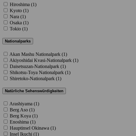
Hiroshima (
1
)
Kyoto (
1
)
Nara (
1
)
Osaka (
1
)
Tokio (
1
)
Nationalparks
Akan Mashu Nationalpark (
1
)
Akiyoshidai Kvasi-Nationalpark (
1
)
Daisetsuzan-Nationalpark (
1
)
Shikotsu-Toya Nationalpark (
1
)
Shiretoko-Nationalpark (
1
)
Natürliche Sehenswürdigkeiten
Arashiyama (
1
)
Berg Aso (
1
)
Berg Koya (
1
)
Enoshima (
1
)
Hauptinsel Okinawa (
1
)
Insel Ikuchi (
1
)