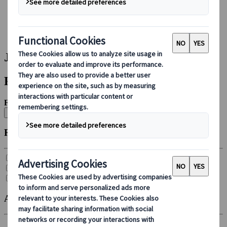
Bei uns buchen
Japan Rail Pass
Unterkunft
Online-Beratung
Japanspecialist | Suchergebnisse
Filter
Filtern nach:
Alle löschen
Reisetyp
Gruppenreise (
10
)
Individuelle Reise (
27
)
Selbstfahrerreise (
4
)
Abreisemonat