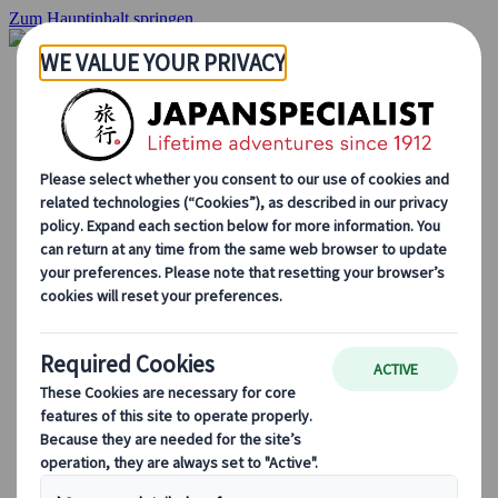
Zum Hauptinhalt springen
Startseite
Rundreisen
Individuelle Reisen
Gruppenreisen
Selbstfahrerreisen
Ausflüge
Maßgeschneiderte Gruppenreisen
Japan Rail Pass
Wie wir arbeiten
Über uns
Treffen Sie unser Team
Werden Sie Teil unseres Teams
Japan Reiseblog
Saisonale Reisetipps
Highlights des Reiseziels
Kulturelle Einblicke
Kulinarische Erlebnisse
Entdecke Japan mit dem Zug
Häufig gestellte Fragen
Wichtige Informationen
Etikette in Japan
Autofahren in Japan