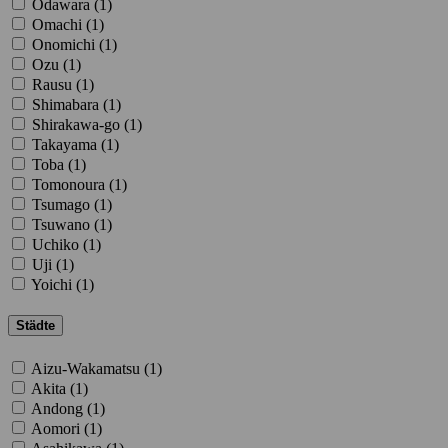
Odawara (
1
)
Omachi (
1
)
Onomichi (
1
)
Ozu (
1
)
Rausu (
1
)
Shimabara (
1
)
Shirakawa-go (
1
)
Takayama (
1
)
Toba (
1
)
Tomonoura (
1
)
Tsumago (
1
)
Tsuwano (
1
)
Uchiko (
1
)
Uji (
1
)
Yoichi (
1
)
Städte
Aizu-Wakamatsu (
1
)
Akita (
1
)
Andong (
1
)
Aomori (
1
)