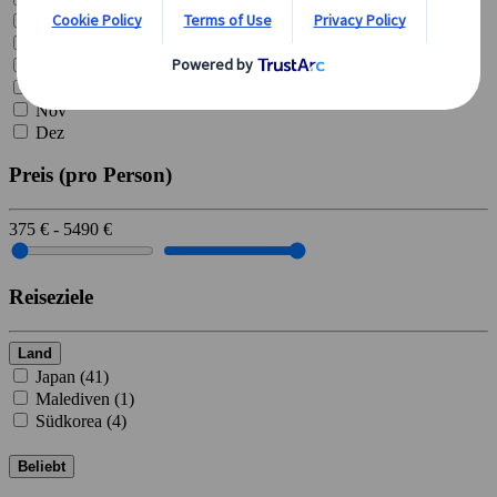
Jul
Aug
Sep
Okt
Nov
Dez
Preis
(pro Person)
375
€
-
5490
€
Reiseziele
Land
Japan (
41
)
Malediven (
1
)
Südkorea (
4
)
Beliebt