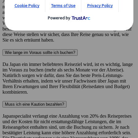
Alle unsere Individual- und Selbstfahrerreisen können
maßgeschneidert werden. Sie haben die Flexibilität, das Programm
an Ihre Wünsche anzupassen. Unsere erfahrenen Reiseberater
werden Sie über die besten Optionen für Ihre Bedürfnisse beraten.
Wir werden uns mit einigen Fragen an Sie wenden, um einen
besseren Einblick in das zu bekommen, was Ihnen wichtig ist. Auf
diese Weise stellen wir sicher, dass Ihre Reise genau so wird, wie
Sie es sich erträumt haben.
Wie lange im Voraus sollte ich buchen?
Da Japan ein immer beliebteres Reiseziel wird, ist es wichtig, lange
im Voraus zu buchen (mehr als sechs Monate vor der Abreise).
Natürlich sorgen wir dafür, dass Sie das beste Preis-Leistungs-
Verhältnis erhalten, indem wir unser Fachwissen über Japan mit
Ihren Erwartungen und Ihrer Flexibilität (Reisedaten und Budget)
kombinieren.
Muss ich eine Kaution bezahlen?
Japanspecialist verlangt eine Anzahlung von 20% des Reisepreises
und der Kosten für nicht erstattungsfähige Leistungen, die im
Reiseangebot enthalten sind, um die Buchung zu sichern. Je nach
bestätigter Leistung kann eine höhere Anzahlung erforderlich sein.