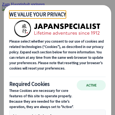
Zum Hauptinhalt springen
Startseite
Rundreisen
Individuelle Reisen
Gruppenreisen
Selbstfahrerreisen
Ausflüge
Maßgeschneiderte Gruppenreisen
Japan Rail Pass
Wie wir arbeiten
Über uns
Treffen Sie unser Team
Werden Sie Teil unseres Teams
Japan Reiseblog
Saisonale Reisetipps
Highlights des Reiseziels
Kulturelle Einblicke
Kulinarische Erlebnisse
Entdecke Japan mit dem Zug
Häufig gestellte Fragen
Wichtige Informationen
Etikette in Japan
Autofahren in Japan