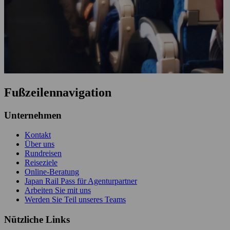
Fußzeilennavigation
Unternehmen
Kontakt
Über uns
Rundreisen
Reiseziele
Online-Beratung
Japan Rail Pass für Agenturpartner
Arbeiten Sie mit uns
Werden Sie Teil unseres Teams
Nützliche Links