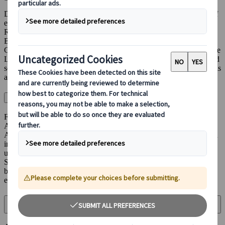
Das Reisen in Japan ist sicher, aber die Organisation Ihrer Reise auf
eigene Faust kann überwältigend sein. Unsere fachkundigen
Reiseberater sorgen dafür, dass Ihr Urlaub entsprechend Ihren
Bedürfnissen und Interessen gut geplant wird, damit Sie nicht
Gefahr laufen, häufige Fehler zu machen oder am Ende für unnötige
Leistungen zu bezahlen. Wir kennen die Besonderheiten Japans und
sorgen dafür, dass Sie Ihren Urlaub sowohl während der Planung als
auch während der eigentlichen Reise genießen können.
Wie buche ich bei Japanspecialist?
Füllen Sie einfach das Anfrageformular mit Ihren Angaben und der
Art der Reise aus, an der Sie interessiert sind (plus eventuelle
Anpassungen). Einer unserer Reiseberater wird sich dann mit Ihnen
in Verbindung setzen, um den Prozess zu starten. Die meisten
unserer Reisen sind auf den einzelnen Kunden zugeschnitten und
Sie haben die Möglichkeit, Ihre Reisebedürfnisse im Detail zu
besprechen, bevor ein endgültiger Vorschlag und ein Angebot
erstellt wird.
Kann ich Änderungen an den auf Ihrer Website angezeigten Reisen
vornehmen?