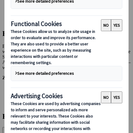
Bei uns buchen
Japan Rail Pass
Unterkunft
Online-Beratung
Bei uns buchen
Bei Japanspecialist machen wir den Buchungsprozess so einfach
wie möglich und stellen Ihnen alle Informationen zur Verfügung, die
Sie für eine reibungslose Buchung benötigen. Sollten Sie die
Antwort auf Ihre Frage hier nicht finden,
kontaktieren Sie uns bitte
–
wir stehen Ihnen jederzeit gerne zur Verfügung.
Zu einem Abschnitt springen:
Buchung und Dokumentation
Flüge und Gepäck
Autovermietung
Sicherheit und Schutz
Buchung und Dokumentation
Warum sollte ich bei Japanspecialist buchen?