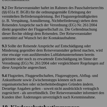
9.2
Der Reiseveranstalter haftet im Rahmen des Pauschalreiserechts
(§§ 651a ff. BGB) für die ordnungsgemäße Erbringung der
vermittelten Beförderungsleistung. Bei Flugunregelmäßigkeiten
(z. B. Verspätung, Annullierung, Nichtbeförderung) stehen dem
Reisenden Ansprüche nach der Verordnung (EG) Nr. 261/2004
direkt gegenüber der Fluggesellschaft zu. Die Geltendmachung
dieser Rechte obliegt dem Reisenden. Der Reiseveranstalter
unterstützt auf Wunsch bei der Kontaktaufnahme.
9.3
Sollte der Reisende Ansprüche auf Entschädigung oder
Minderung gegenüber dem Reiseveranstalter geltend machen, wird
eine etwaige vom ausführenden Luftfahrtunternehmen bereits
geleistete oder noch zu erwartende Entschädigung im Sinne der
Verordnung (EG) Nr. 261/2004 oder vergleichbarer Regelungen auf
diese Ansprüche angerechnet.
9.4
Flugzeiten, Fluggesellschaften, Flugzeugtypen, Abflug- und
Ankunftsorte sowie Zwischenstopps können sich aus
organisatorischen oder sicherheitsbedingten Gründen ändern.
Derartige Angaben gelten - soweit nicht ausdrücklich vertraglich
zugesichert - als unverbindlich. Der Reiseveranstalter informiert den
Kunden über Änderungen unverzüglich nach Kenntnisnahme.