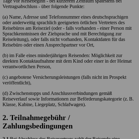
Tage vor Reisebeginn - bei kürzerem Zeitraum spätestens bei
Vertragsabschluss - über folgende Punkte:
(a) Name, Adresse und Telefonnummer eines deutschsprachigen
oder anderweitig sprachlich geeigneten örtlichen Vertreters des
Reisebüros am Reiseziel (oder - falls vorhanden - einer Person mit
Sprachkenntnissen der Zielsprache und mit Berechtigung zur
Reiseleitung), oder falls nicht vorhanden, Kontaktdaten für das
Reisebüro oder einen Ansprechpartner vor Ort,
(b) im Falle eines minderjährigen Reisenden: Möglichkeit zur
direkten Kontaktaufnahme mit dem Kind oder einer in der Heimat
verantwortlichen Person,
(c) angebotene Versicherungsleistungen (falls nicht im Prospekt
veröffentlicht),
(d) Zwischenstopps und Anschlussverbindungen gemäß
Reiseverlauf sowie Informationen zur Beförderungskategorie (z. B.
Klasse, Kabine, Liegeplatz, Schlafwagen).
2. Teilnahmegebühr /
Zahlungsbedingungen
2.1
Bei Abschluss des Reisevertrags zahlt der Reisende eine