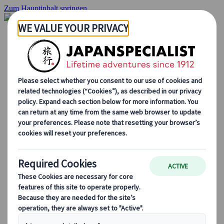
Zum Hauptinhalt springen
Startseite
Rundreisen
Individuelle Reisen
Gruppenreisen
Selbstfahrerreisen
Ausflüge
Maßgeschneiderte Gruppenreisen
Japan Rail Pass
Wie wir arbeiten
Über uns
Treffen Sie unser Team
Werden Sie Teil unseres Teams
Japan Reiseblog
Saisonale Reisetipps
Highlights des Reiseziels
Kulturelle Einblicke
Kulinarische Erlebnisse
Entdecke Japan mit dem Zug
Häufig gestellte Fragen
Wichtige Informationen
Etikette in Japan
Autofahren in Japan