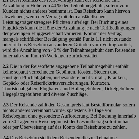
Anzahlung in Höhe von 40 % der Teilnahmegebühr, sofern vom
Kunden nichts anderes bestimmt ist. Das Reisebüro kann hiervon
abweichen, wenn der Vertrag mit dem ausländischen
Leistungsträger strengere Pflichten auferlegt. Bei Buchung eines
Flugtickets kann die Höhe der Anzahlung je nach Tarifbedingungen
der jeweiligen Fluggesellschaft variieren. Kommt der Vertrag
mangels schriftlicher Bestätigung gemäß Punkt 1.1 nicht zustande
oder tritt das Reisebüro aus anderen Gründen vom Vertrag zurück,
wird die Anzahlung von 40 % der Teilnahmegebühr dem Reisenden
innerhalb von fünf (5) Werktagen zurückerstattet.
2.2
Die in der Reiseofferte angegebene Teilnahmegebühr enthält
keine separat verrechneten Gebühren, Kosten, Steuern und
sonstigen Pflichtabgaben, insbesondere nicht Unfall-, Kranken-,
Gepäck- oder Reiserücktrittsversicherungen, Kurtaxen,
Touristenabgaben, Flughafen- und Hafengebühren, Ticketgebühren,
Liegeplatzgebühren und diverse Zuschläge.
2.3
Der Reisende zahlt den Gesamtpreis laut Bestellformular, sofern
nichts anderes vereinbart wurde, spätestens 30 Tage vor
Reisebeginn ohne gesonderte Aufforderung. Bei Buchung innerhalb
von 30 Tagen vor Reisebeginn ist der Gesamtbetrag sofort in bar
oder per Überweisung auf das Konto des Reisebüros zu zahlen.
2.4
Das Reisebüro stellt dem Reisenden die zur Teilnahme