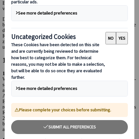
Bedingungen geregelt sind, gehen diese den nachfolgenden AGB
vor.
Die AGB, gemeinsam mit den in der Buchungsbestätigung
bestätigten Leistungsbeschreibungen, Informationen auf der Website
des Reiseveranstalters, gegebenenfalls ausgehändigten
Reiseunterlagen sowie der Reiseanmeldung des Kunden, bilden
zusammen den Reisevertrag und regeln die gegenseitigen Rechte
und Pflichten von Reiseveranstalter und Kunde.
1. Zustandekommen des Reisevertrags
1.1
Der Kunde kann die Leistungen des Reiseveranstalters über die
Website
https://de.japanspecialist.com
, telefonisch, per E-Mail oder -
sofern angeboten - über ein kooperierendes Reisebüro oder direkt
am Sitz des Reiseveranstalters in Frankfurt am Main buchen.
Abhängig vom Buchungsweg ist die Bestellung in schriftlicher, per
E-Mail oder Online-Form gültig. Der Reisevertrag kommt
rechtsgültig zustande, wenn (i) der Reisende das Bestellformular des
Reisebüros unterzeichnet hat und (ii) die Anzahlung gemäß Punkt
2.1 geleistet hat - und tritt frühestens an dem Tag in Kraft, an dem
beide Bedingungen (i) und (ii) vom Reisebüro schriftlich
angenommen und bestätigt wurden.