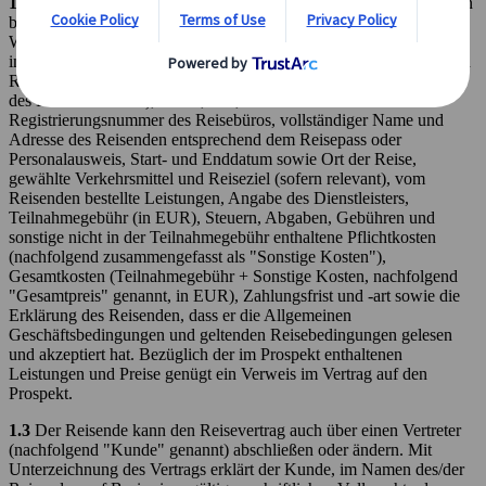
1.2
Das Bestellformular enthält die Angaben zu den vom Reisenden
bestellten Reiseleistungen aus dem Programmprospekt, von der
Website oder von der Website des Reisevermittlers. Darunter fallen
insbesondere die Beschreibung der vom Reisebüro zu erbringenden
Reiseleistungen (oder - bei Vertragsschluss über einen Vermittler -
des Reisevermittlers), Name, Sitz, Telefonnummer und
Registrierungsnummer des Reisebüros, vollständiger Name und
Adresse des Reisenden entsprechend dem Reisepass oder
Personalausweis, Start- und Enddatum sowie Ort der Reise,
gewählte Verkehrsmittel und Reiseziel (sofern relevant), vom
Reisenden bestellte Leistungen, Angabe des Dienstleisters,
Teilnahmegebühr (in EUR), Steuern, Abgaben, Gebühren und
sonstige nicht in der Teilnahmegebühr enthaltene Pflichtkosten
(nachfolgend zusammengefasst als "Sonstige Kosten"),
Gesamtkosten (Teilnahmegebühr + Sonstige Kosten, nachfolgend
"Gesamtpreis" genannt, in EUR), Zahlungsfrist und -art sowie die
Erklärung des Reisenden, dass er die Allgemeinen
Geschäftsbedingungen und geltenden Reisebedingungen gelesen
und akzeptiert hat. Bezüglich der im Prospekt enthaltenen
Leistungen und Preise genügt ein Verweis im Vertrag auf den
Prospekt.
1.3
Der Reisende kann den Reisevertrag auch über einen Vertreter
(nachfolgend "Kunde" genannt) abschließen oder ändern. Mit
Unterzeichnung des Vertrags erklärt der Kunde, im Namen des/der