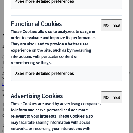
Bei uns buchen
Japan Rail Pass
Unterkunft
Online-Beratung
Allgemeine Geschäftsbedingungen (AGB)
Die vorliegenden Allgemeinen Geschäftsbedingungen (nachfolgend
"AGB") regeln das Vertragsverhältnis zwischen dem Kunden
(nachfolgend "Kunde") und der
JTB Germany GmbH
, mit Sitz in
Frankfurt am Main, Geschäftsanschrift: Hanauer Landstraße 291B,
60314 Frankfurt am Main, eingetragen im Handelsregister des
Amtsgerichts Frankfurt am Main unter HRB 22324, Tel.: +49 69 29
987840, Website:
https://de.japanspecialist.com
, E-Mail:
de@japanspecialist.com
(nachfolgend "Reiseveranstalter"),
insbesondere im Hinblick auf den Abschluss und die Durchführung
von Reiseverträgen im Sinne der §§ 651a ff. BGB.
Diese AGB gelten auch für Reiseverträge, die im Wege des
Fernabsatzes (z. B. Online-Buchung oder E-Mail-Korrespondenz)
abgeschlossen werden.
Soweit in einer Buchungsbestätigung, einem Bestellformular oder
einer individuellen Vereinbarung in Textform abweichende