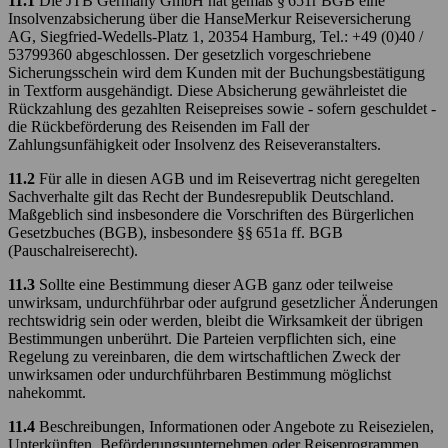
11.1
Die JTB Germany GmbH hat gemäß § 651r BGB eine
Insolvenzabsicherung über die HanseMerkur Reiseversicherung
AG, Siegfried-Wedells-Platz 1, 20354 Hamburg, Tel.: +49 (0)40 /
53799360 abgeschlossen. Der gesetzlich vorgeschriebene
Sicherungsschein wird dem Kunden mit der Buchungsbestätigung
in Textform ausgehändigt. Diese Absicherung gewährleistet die
Rückzahlung des gezahlten Reisepreises sowie - sofern geschuldet -
die Rückbeförderung des Reisenden im Fall der
Zahlungsunfähigkeit oder Insolvenz des Reiseveranstalters.
11.2
Für alle in diesen AGB und im Reisevertrag nicht geregelten
Sachverhalte gilt das Recht der Bundesrepublik Deutschland.
Maßgeblich sind insbesondere die Vorschriften des Bürgerlichen
Gesetzbuches (BGB), insbesondere §§ 651a ff. BGB
(Pauschalreiserecht).
11.3
Sollte eine Bestimmung dieser AGB ganz oder teilweise
unwirksam, undurchführbar oder aufgrund gesetzlicher Änderungen
rechtswidrig sein oder werden, bleibt die Wirksamkeit der übrigen
Bestimmungen unberührt. Die Parteien verpflichten sich, eine
Regelung zu vereinbaren, die dem wirtschaftlichen Zweck der
unwirksamen oder undurchführbaren Bestimmung möglichst
nahekommt.
11.4
Beschreibungen, Informationen oder Angebote zu Reisezielen,
Unterkünften, Beförderungsunternehmen oder Reiseprogrammen,