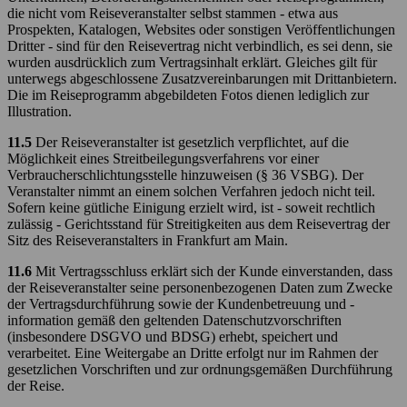
die nicht vom Reiseveranstalter selbst stammen - etwa aus
Prospekten, Katalogen, Websites oder sonstigen Veröffentlichungen
Dritter - sind für den Reisevertrag nicht verbindlich, es sei denn, sie
wurden ausdrücklich zum Vertragsinhalt erklärt. Gleiches gilt für
unterwegs abgeschlossene Zusatzvereinbarungen mit Drittanbietern.
Die im Reiseprogramm abgebildeten Fotos dienen lediglich zur
Illustration.
11.5
Der Reiseveranstalter ist gesetzlich verpflichtet, auf die
Möglichkeit eines Streitbeilegungsverfahrens vor einer
Verbraucherschlichtungsstelle hinzuweisen (§ 36 VSBG). Der
Veranstalter nimmt an einem solchen Verfahren jedoch nicht teil.
Sofern keine gütliche Einigung erzielt wird, ist - soweit rechtlich
zulässig - Gerichtsstand für Streitigkeiten aus dem Reisevertrag der
Sitz des Reiseveranstalters in Frankfurt am Main.
11.6
Mit Vertragsschluss erklärt sich der Kunde einverstanden, dass
der Reiseveranstalter seine personenbezogenen Daten zum Zwecke
der Vertragsdurchführung sowie der Kundenbetreuung und -
information gemäß den geltenden Datenschutzvorschriften
(insbesondere DSGVO und BDSG) erhebt, speichert und
verarbeitet. Eine Weitergabe an Dritte erfolgt nur im Rahmen der
gesetzlichen Vorschriften und zur ordnungsgemäßen Durchführung
der Reise.