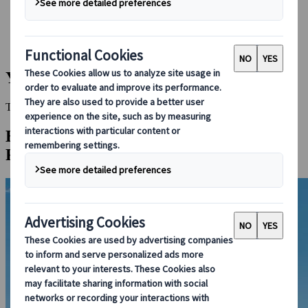
Bei uns buchen
Japan Rail Pass
Unterkunft
Online-Beratung
Yudanaka Onsen
This Destination is disabled to display.
Entdecken Sie andere Reiseziele in dieser
Region