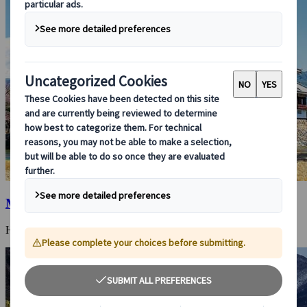
Matsumoto
Hier kann man das alte Japan hautnah erleben