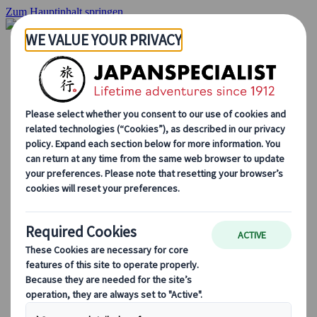
Zum Hauptinhalt springen
Startseite
Rundreisen
Individuelle Reisen
Gruppenreisen
Selbstfahrerreisen
Ausflüge
Maßgeschneiderte Gruppenreisen
Japan Rail Pass
Wie wir arbeiten
Über uns
Treffen Sie unser Team
Werden Sie Teil unseres Teams
Japan Reiseblog
Saisonale Reisetipps
Highlights des Reiseziels
Kulturelle Einblicke
Kulinarische Erlebnisse
Entdecke Japan mit dem Zug
Häufig gestellte Fragen
Wichtige Informationen
Etikette in Japan
Autofahren in Japan