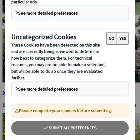
Matsue
Eine schöne alte Schlossstadt mit einem perfekten modernen Garten