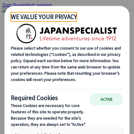
Zum Hauptinhalt springen
Startseite
Rundreisen
Individuelle Reisen
Gruppenreisen
Selbstfahrerreisen
Ausflüge
Maßgeschneiderte Gruppenreisen
Japan Rail Pass
Wie wir arbeiten
Über uns
Treffen Sie unser Team
Werden Sie Teil unseres Teams
Japan Reiseblog
Saisonale Reisetipps
Highlights des Reiseziels
Kulturelle Einblicke
Kulinarische Erlebnisse
Entdecke Japan mit dem Zug
Häufig gestellte Fragen
Wichtige Informationen
Etikette in Japan
Autofahren in Japan