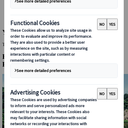
Bei uns buchen
Japan Rail Pass
Unterkunft
Online-Beratung
Yasugi
This Destination is disabled to display.
Entdecken Sie andere Reiseziele in dieser
Region