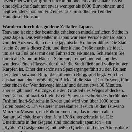
bezeichnet wird, aufgrund ihrer traditionellen Atmosphäre. Es ist
eine idyllische Stadt mit etwas weniger als 8000 Einwohnern und
liegt wunderschön am Fuß eines Tals im südlichen Teil der
Hauptinsel Honshu.
Wandern durch das goldene Zeitalter Japans
Tsuwano ist eine der beständig erhaltenen mittelalterlichen Städte in
ganz Japan. Das Mittelalter in Japan war eine Periode der Isolation
von der Außenwelt, in der die japanische Kultur erblühte. Die Stadt
ist ein Zeugnis dieser Zeit, und ihre kleine Größe macht sie ideal,
um sie zu Fuß oder mit dem Fahrrad zu erkunden. Schlendern Sie
durch alte Samurai-Häuser, Schreine, Tempel und entlang des
wunderschönen Flusses, der durch die Stadt fließt und voller bunter
Karpfen ist. Einer der schönsten Spaziergänge führt zu den Ruinen
der alten Tsuwano-Burg, die auf einem Berggipfel liegt. Von hier
aus hat man einen großartigen Blick auf die Stadt. Der Fußweg führt
über einen der Wanderwege hinauf und dauert etwa 30 Minuten,
aber es gibt auch Aufzüge, die den Großteil des Weges abdecken.
Der Taikodani Inari-Schrein ist ein Schwesterschrein des berühmten
Fushimi Inari-Schreins in Kyoto und wird von über 1000 roten
Toren bedeckt. Ein weiterer interessanter Besuch ist das Tsuwano
Minzoku-Museum, ein Folkloremuseum, das in einem alten
Samurai-Gebäude aus dem Jahr 1786 untergebracht ist. Die
Unterkünfte in der Gegend sind traditionell japanisch – ein
„Ryokan“ (Gastgebäude) mit heißen Quellen und einer Atmosphäre