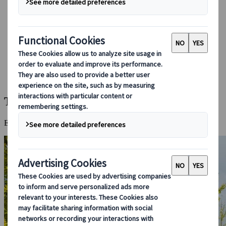
Bei uns buchen
Japan Rail Pass
Unterkunft
Online-Beratung
Japanspecialist
Reiseziele
Alle Reiseziele
Tsuwano
Tsuwano
Eine Stadt mit dem Charme der Vergangenheit