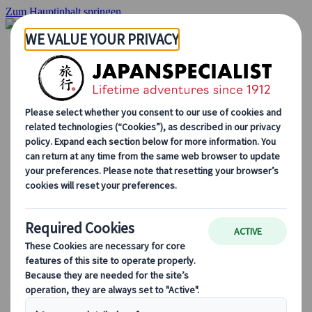
Zum Hauptinhalt springen
Startseite
Rundreisen
Individuelle Reisen
Gruppenreisen
Selbstfahrerreisen
Ausflüge
Maßgeschneiderte Gruppenreisen
Japan Rail Pass
Wie wir arbeiten
Über uns
Treffen Sie unser Team
Werden Sie Teil unseres Teams
Japan Reiseblog
Saisonale Reisetipps
Highlights des Reiseziels
Kulturelle Einblicke
Kulinarische Erlebnisse
Entdecke Japan mit dem Zug
Häufig gestellte Fragen
Wichtige Informationen
Etikette in Japan
Autofahren in Japan