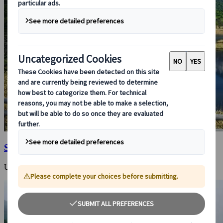
Shiretoko-Nationalpark
Unberührte Natur, wilde Bären und Walbeobachtung in Nordjapan