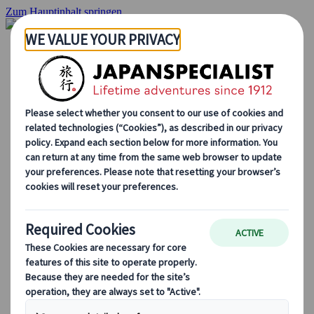
Zum Hauptinhalt springen
Startseite
Rundreisen
Individuelle Reisen
Gruppenreisen
Selbstfahrerreisen
Ausflüge
Maßgeschneiderte Gruppenreisen
Japan Rail Pass
Wie wir arbeiten
Über uns
Treffen Sie unser Team
Werden Sie Teil unseres Teams
Japan Reiseblog
Saisonale Reisetipps
Highlights des Reiseziels
Kulturelle Einblicke
Kulinarische Erlebnisse
Entdecke Japan mit dem Zug
Häufig gestellte Fragen
Wichtige Informationen
Etikette in Japan
Autofahren in Japan