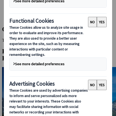
Bei uns buchen
Japan Rail Pass
Unterkunft
Online-Beratung
Otaru
This Destination is disabled to display.
Entdecken Sie andere Reiseziele in dieser
Region