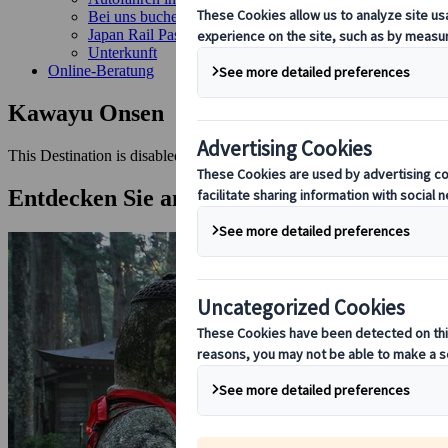
Bei uns buchen
Japan Rail Pass
Unterkunft
Online-Beratung
Kawayu Onsen
This Destination is disabled to display.
Entdecken Sie andere Reiseziele in dieser