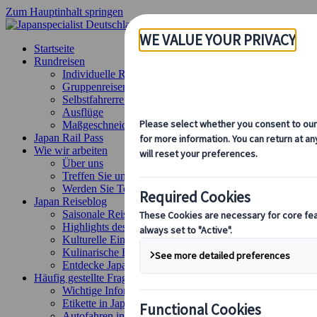
Zum Hauptinhalt springen
Startseite
Rundreisen
Individuelle Reisen
Gruppenreisen
Selbstfahrerreisen
Ausflüge
Maßgeschneiderte Gruppenreisen
Japan Rail Pass
Wie wir arbeiten
Über uns
Treffen Sie unser Team
Werden Sie Teil unseres Teams
Japan Reiseblog
Saisonale Reisetipps
Highlights des Reiseziels
Kulturelle Einblicke
Kulinarische Erlebnisse
Entdecke Japan mit dem Zug
Häufig gestellte Fragen
Wichtige Informationen
Etikette in Japan
Autofahren in Japan