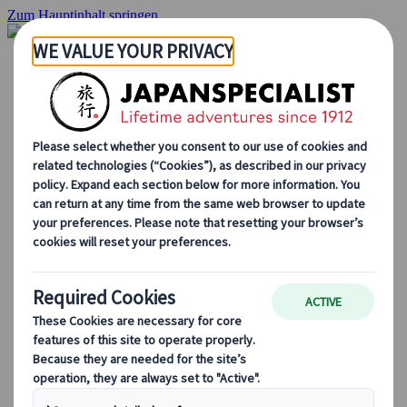
Zum Hauptinhalt springen
Startseite
Rundreisen
Individuelle Reisen
Gruppenreisen
Selbstfahrerreisen
Ausflüge
Maßgeschneiderte Gruppenreisen
Japan Rail Pass
Wie wir arbeiten
Über uns
Treffen Sie unser Team
Werden Sie Teil unseres Teams
Japan Reiseblog
Saisonale Reisetipps
Highlights des Reiseziels
Kulturelle Einblicke
Kulinarische Erlebnisse
Entdecke Japan mit dem Zug
Häufig gestellte Fragen
Wichtige Informationen
Etikette in Japan
Autofahren in Japan