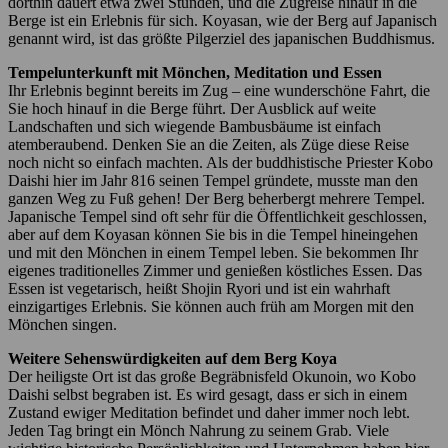
dorthin dauert etwa zwei Stunden, und die Zugreise hinauf in die
Berge ist ein Erlebnis für sich. Koyasan, wie der Berg auf Japanisch
genannt wird, ist das größte Pilgerziel des japanischen Buddhismus.
Tempelunterkunft mit Mönchen, Meditation und Essen
Ihr Erlebnis beginnt bereits im Zug – eine wunderschöne Fahrt, die
Sie hoch hinauf in die Berge führt. Der Ausblick auf weite
Landschaften und sich wiegende Bambusbäume ist einfach
atemberaubend. Denken Sie an die Zeiten, als Züge diese Reise
noch nicht so einfach machten. Als der buddhistische Priester Kobo
Daishi hier im Jahr 816 seinen Tempel gründete, musste man den
ganzen Weg zu Fuß gehen! Der Berg beherbergt mehrere Tempel.
Japanische Tempel sind oft sehr für die Öffentlichkeit geschlossen,
aber auf dem Koyasan können Sie bis in die Tempel hineingehen
und mit den Mönchen in einem Tempel leben. Sie bekommen Ihr
eigenes traditionelles Zimmer und genießen köstliches Essen. Das
Essen ist vegetarisch, heißt Shojin Ryori und ist ein wahrhaft
einzigartiges Erlebnis. Sie können auch früh am Morgen mit den
Mönchen singen.
Weitere Sehenswürdigkeiten auf dem Berg Koya
Der heiligste Ort ist das große Begräbnisfeld Okunoin, wo Kobo
Daishi selbst begraben ist. Es wird gesagt, dass er sich in einem
Zustand ewiger Meditation befindet und daher immer noch lebt.
Jeden Tag bringt ein Mönch Nahrung zu seinem Grab. Viele