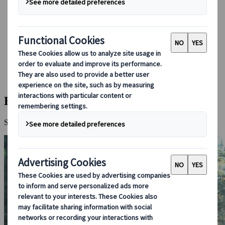
Bei uns buchen
Japan Rail Pass
Unterkunft
Online-Beratung
Japanspecialist
Reiseziele
Alle Reiseziele
Berg Koya
Berg Koya
Spirituelles Herz Japans mit alten Tempeln und ruhiger Atmosphäre