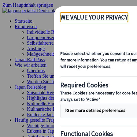
Zum Hauptinhalt springen
Startseite
Rundreisen
Individuelle Reisen
Gruppenreisen
Selbstfahrerreisen
Ausflüge
Maßgeschneiderte Gruppenreisen
Japan Rail Pass
Wie wir arbeiten
Über uns
Treffen Sie unser Team
Werden Sie Teil unseres Teams
Japan Reiseblog
Saisonale Reisetipps
Highlights des Reiseziels
Kulturelle Einblicke
Kulinarische Erlebnisse
Entdecke Japan mit dem Zug
Häufig gestellte Fragen
Wichtige Informationen
Etikette in Japan
Autofahren in Japan