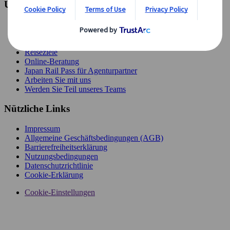
Unternehmen
Kontakt
Über uns
Rundreisen
Reiseziele
Online-Beratung
Japan Rail Pass für Agenturpartner
Arbeiten Sie mit uns
Werden Sie Teil unseres Teams
Nützliche Links
Impressum
Allgemeine Geschäftsbedingungen (AGB)
Barrierefreiheitserklärung
Nutzungsbedingungen
Datenschutzrichtlinie
Cookie-Erklärung
Cookie-Einstellungen