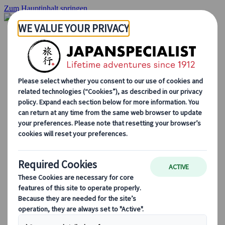
Zum Hauptinhalt springen
Startseite
Rundreisen
Individuelle Reisen
Gruppenreisen
Selbstfahrerreisen
Ausflüge
Maßgeschneiderte Gruppenreisen
Japan Rail Pass
Wie wir arbeiten
Über uns
Treffen Sie unser Team
Werden Sie Teil unseres Teams
Japan Reiseblog
Saisonale Reisetipps
Highlights des Reiseziels
Kulturelle Einblicke
Kulinarische Erlebnisse
Entdecke Japan mit dem Zug
Häufig gestellte Fragen
Wichtige Informationen
Etikette in Japan
Autofahren in Japan