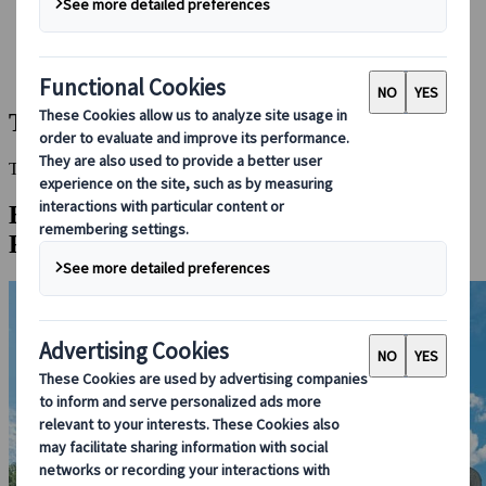
Bei uns buchen
Japan Rail Pass
Unterkunft
Online-Beratung
Towada-See
This Destination is disabled to display.
Entdecken Sie andere Reiseziele in dieser
Region