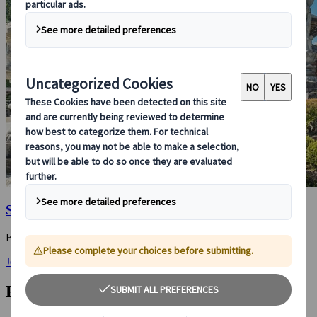
Sendai
Ein Drehkreuz im Nordosten, das viel zu bieten hat
Jetzt anschauen
Fußzeilennavigation