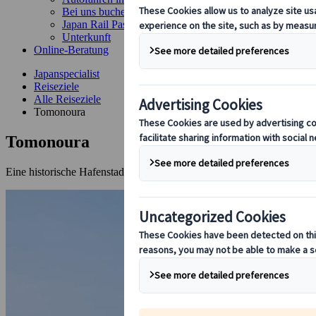
Bei uns buchen
Japan Rail Pass
Unterkunft
Online-Beratung
Japanspecialist
Reiseziele
Alle Reiseziele
Tomonoura
Tomonoura
Eine historische Hafenstadt und Filmkulisse