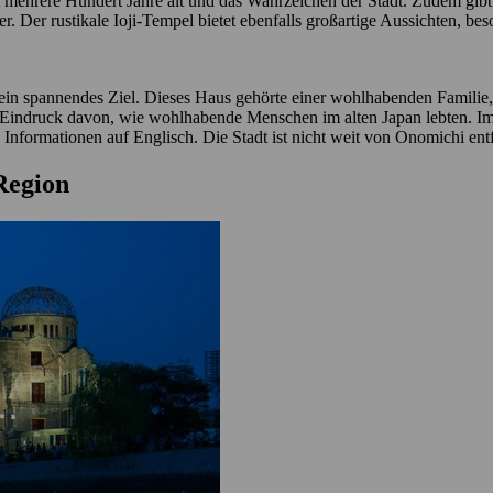
st mehrere Hundert Jahre alt und das Wahrzeichen der Stadt. Zudem gibt
er. Der rustikale Ioji-Tempel bietet ebenfalls großartige Aussichten, 
in spannendes Ziel. Dieses Haus gehörte einer wohlhabenden Familie, 
uten Eindruck davon, wie wohlhabende Menschen im alten Japan lebten.
ne Informationen auf Englisch. Die Stadt ist nicht weit von Onomichi e
 Region