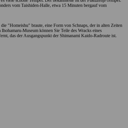
 es viele schöne Tempel. Der bekannteste ist der Fukuzenji-Tempel.
besonders vom Taishiden-Halle, etwa 15 Minuten bergauf vom
die "Homeishu" braute, eine Form von Schnaps, der in alten Zeiten
 Im Ihohamaru-Museum können Sie Teile des Wracks eines
ntfernt, das der Ausgangspunkt der Shimanami Kaido-Radroute ist.