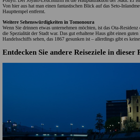
Ponyo. Der Joyato-Leuchtturm ist die Hauptattraktion der Stadt. Er i
Von hier aus hat man einen fantastischen Blick auf das Seto-Inlandme
Haupttempel entfernt.
Weitere Sehenswürdigkeiten in Tomonoura
Wenn Sie drinnen etwas unternehmen möchten, ist das Ota-Residenz e
die Spezialität der Stadt war. Das gut erhaltene Haus gibt einen g
Handelsschiffs sehen, das 1867 gesunken ist – allerdings gibt es kei
Entdecken Sie andere Reiseziele in dieser