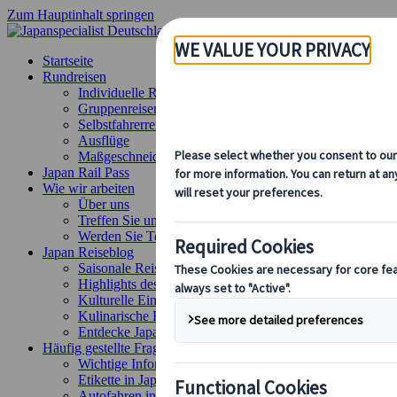
Zum Hauptinhalt springen
Startseite
Rundreisen
Individuelle Reisen
Gruppenreisen
Selbstfahrerreisen
Ausflüge
Maßgeschneiderte Gruppenreisen
Japan Rail Pass
Wie wir arbeiten
Über uns
Treffen Sie unser Team
Werden Sie Teil unseres Teams
Japan Reiseblog
Saisonale Reisetipps
Highlights des Reiseziels
Kulturelle Einblicke
Kulinarische Erlebnisse
Entdecke Japan mit dem Zug
Häufig gestellte Fragen
Wichtige Informationen
Etikette in Japan
Autofahren in Japan