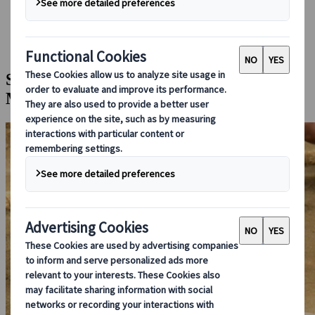
Bei uns buchen
Japan Rail Pass
Unterkunft
Online-Beratung
Sumo-Training und Chanko-Nabe-
Mittagessen