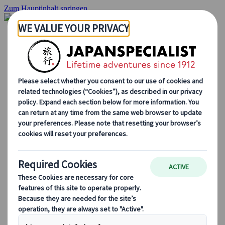
Zum Hauptinhalt springen
Startseite
Rundreisen
Individuelle Reisen
Gruppenreisen
Selbstfahrerreisen
Ausflüge
Maßgeschneiderte Gruppenreisen
Japan Rail Pass
Wie wir arbeiten
Über uns
Treffen Sie unser Team
Werden Sie Teil unseres Teams
Japan Reiseblog
Saisonale Reisetipps
Highlights des Reiseziels
Kulturelle Einblicke
Kulinarische Erlebnisse
Entdecke Japan mit dem Zug
Häufig gestellte Fragen
Wichtige Informationen
Etikette in Japan
Autofahren in Japan