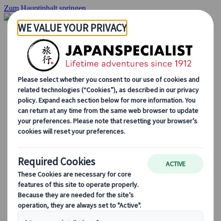
Zum Hauptinhalt springen
Startseite
Rundreisen
Individuelle Reisen
Gruppenreisen
Selbstfahrerreisen
Ausflüge
Maßgeschneiderte Gruppenreisen
Japan Rail Pass
Wie wir arbeiten
Über uns
Treffen Sie unser Team
Werden Sie Teil unseres Teams
Japan Reiseblog
Saisonale Reisetipps
Highlights des Reiseziels
Kulturelle Einblicke
Kulinarische Erlebnisse
Entdecke Japan mit dem Zug
Häufig gestellte Fragen
Wichtige Informationen
Etikette in Japan
Autofahren in Japan