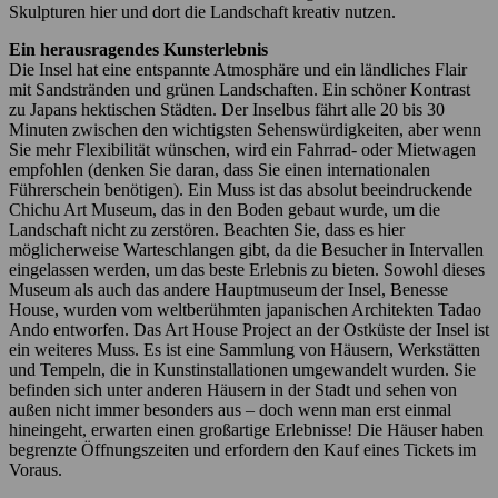
Skulpturen hier und dort die Landschaft kreativ nutzen.
Ein herausragendes Kunsterlebnis
Die Insel hat eine entspannte Atmosphäre und ein ländliches Flair
mit Sandstränden und grünen Landschaften. Ein schöner Kontrast
zu Japans hektischen Städten. Der Inselbus fährt alle 20 bis 30
Minuten zwischen den wichtigsten Sehenswürdigkeiten, aber wenn
Sie mehr Flexibilität wünschen, wird ein Fahrrad- oder Mietwagen
empfohlen (denken Sie daran, dass Sie einen internationalen
Führerschein benötigen). Ein Muss ist das absolut beeindruckende
Chichu Art Museum, das in den Boden gebaut wurde, um die
Landschaft nicht zu zerstören. Beachten Sie, dass es hier
möglicherweise Warteschlangen gibt, da die Besucher in Intervallen
eingelassen werden, um das beste Erlebnis zu bieten. Sowohl dieses
Museum als auch das andere Hauptmuseum der Insel, Benesse
House, wurden vom weltberühmten japanischen Architekten Tadao
Ando entworfen. Das Art House Project an der Ostküste der Insel ist
ein weiteres Muss. Es ist eine Sammlung von Häusern, Werkstätten
und Tempeln, die in Kunstinstallationen umgewandelt wurden. Sie
befinden sich unter anderen Häusern in der Stadt und sehen von
außen nicht immer besonders aus – doch wenn man erst einmal
hineingeht, erwarten einen großartige Erlebnisse! Die Häuser haben
begrenzte Öffnungszeiten und erfordern den Kauf eines Tickets im
Voraus.