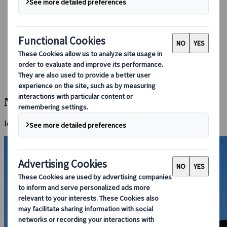
Bei uns buchen
Japan Rail Pass
Unterkunft
Online-Beratung
Japanspecialist
Reiseziele
Alle Reiseziele
Naoshima
Naoshima
Idyllische Insel mit Schwerpunkt auf moderner Kunst