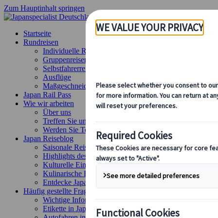
Zum Hauptinhalt springen
Startseite
Rundreisen
Individuelle Reisen
Gruppenreisen
Selbstfahrerreisen
Ausflüge
Maßgeschneiderte Gruppenreisen
Japan Rail Pass
Wie wir arbeiten
Über uns
Treffen Sie unser Team
Werden Sie Teil unseres Teams
Japan Reiseblog
Saisonale Reisetipps
Highlights des Reiseziels
Kulturelle Einblicke
Kulinarische Erlebnisse
Entdecke Japan mit dem Zug
Häufig gestellte Fragen
Wichtige Informationen
Etikette in Japan
Autofahren in Japan