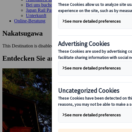
Bei uns buchen
Japan Rail Pass
Unterkunft
Online-Beratung
Nakatsugawa
This Destination is disabled to display.
Entdecken Sie andere Reiseziele in dieser