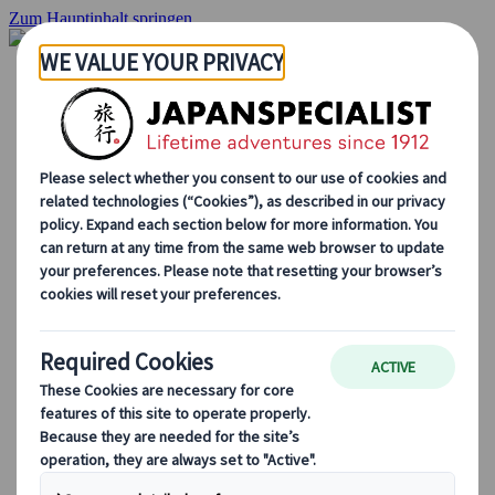
Zum Hauptinhalt springen
Startseite
Rundreisen
Individuelle Reisen
Gruppenreisen
Selbstfahrerreisen
Ausflüge
Maßgeschneiderte Gruppenreisen
Japan Rail Pass
Wie wir arbeiten
Über uns
Treffen Sie unser Team
Werden Sie Teil unseres Teams
Japan Reiseblog
Saisonale Reisetipps
Highlights des Reiseziels
Kulturelle Einblicke
Kulinarische Erlebnisse
Entdecke Japan mit dem Zug
Häufig gestellte Fragen
Wichtige Informationen
Etikette in Japan
Autofahren in Japan