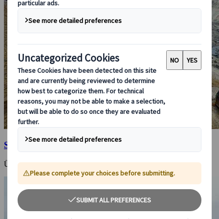
Shikotsu-Toya Nationalpark
Üppige und einzigartige Vulkanlandschaften im Westen Hokkaidos