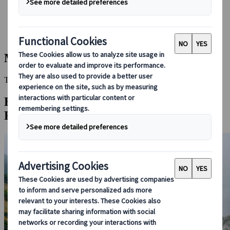
Bei uns buchen
Japan Rail Pass
Unterkunft
Online-Beratung
Matsumae
This Destination is disabled to display.
Entdecken Sie andere Reiseziele in dieser
Region