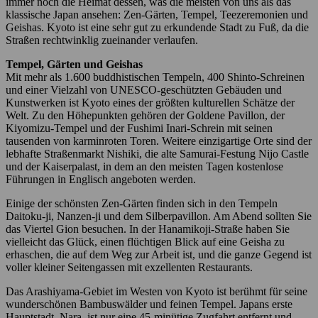
immer noch die Heimat dessen, was die meisten von uns als das
klassische Japan ansehen: Zen-Gärten, Tempel, Teezeremonien und
Geishas. Kyoto ist eine sehr gut zu erkundende Stadt zu Fuß, da die
Straßen rechtwinklig zueinander verlaufen.
Tempel, Gärten und Geishas
Mit mehr als 1.600 buddhistischen Tempeln, 400 Shinto-Schreinen
und einer Vielzahl von UNESCO-geschützten Gebäuden und
Kunstwerken ist Kyoto eines der größten kulturellen Schätze der
Welt. Zu den Höhepunkten gehören der Goldene Pavillon, der
Kiyomizu-Tempel und der Fushimi Inari-Schrein mit seinen
tausenden von karminroten Toren. Weitere einzigartige Orte sind der
lebhafte Straßenmarkt Nishiki, die alte Samurai-Festung Nijo Castle
und der Kaiserpalast, in dem an den meisten Tagen kostenlose
Führungen in Englisch angeboten werden.
Einige der schönsten Zen-Gärten finden sich in den Tempeln
Daitoku-ji, Nanzen-ji und dem Silberpavillon. Am Abend sollten Sie
das Viertel Gion besuchen. In der Hanamikoji-Straße haben Sie
vielleicht das Glück, einen flüchtigen Blick auf eine Geisha zu
erhaschen, die auf dem Weg zur Arbeit ist, und die ganze Gegend ist
voller kleiner Seitengassen mit exzellenten Restaurants.
Das Arashiyama-Gebiet im Westen von Kyoto ist berühmt für seine
wunderschönen Bambuswälder und feinen Tempel. Japans erste
Hauptstadt, Nara, ist nur eine 45-minütige Zugfahrt entfernt und