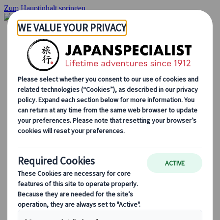
Zum Hauptinhalt springen
Startseite
Rundreisen
Individuelle Reisen
Gruppenreisen
Selbstfahrerreisen
Ausflüge
Maßgeschneiderte Gruppenreisen
Japan Rail Pass
Wie wir arbeiten
Über uns
Treffen Sie unser Team
Werden Sie Teil unseres Teams
Japan Reiseblog
Saisonale Reisetipps
Highlights des Reiseziels
Kulturelle Einblicke
Kulinarische Erlebnisse
Entdecke Japan mit dem Zug
Häufig gestellte Fragen
Wichtige Informationen
Etikette in Japan
Autofahren in Japan