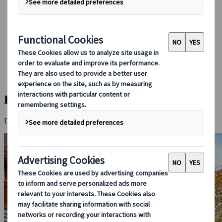
Bei uns buchen
Japan Rail Pass
Unterkunft
Online-Beratung
Japanspecialist
Reiseziele
Alle Reiseziele
Kyoto
Kyoto
Die kulturelle und spirituelle Hauptstadt Japans