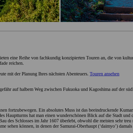
ieten eine Reihe von fachkundig konzipierten Touren an, die von kultu
fade reichen.
eute mit der Planung Ihres nächsten Abenteuers.
Touren ansehen
gefähr auf halbem Weg zwischen Fukuoka und Kagoshima auf der südlic
nbahnen fortzubewegen. Ein absolutes Muss ist das beeindruckende Kum
des Hauptturms hat man einen wunderschönen Blick auf die Stadt und da
Bau des Schlosses im Jahr 1607 überlebt, obwohl die meisten sehr treu
ume sehen können, in denen der Samurai-Oberhaupt (‘daimyo’) damals 