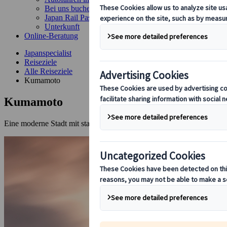
Bei uns buchen
Japan Rail Pass
Unterkunft
Online-Beratung
Japanspecialist
Reiseziele
Alle Reiseziele
Kumamoto
Kumamoto
Eine moderne Stadt mit starken Bezügen zur Samurai-Ära