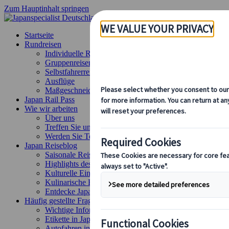
Zum Hauptinhalt springen
Startseite
Rundreisen
Individuelle Reisen
Gruppenreisen
Selbstfahrerreisen
Ausflüge
Maßgeschneiderte Gruppenreisen
Japan Rail Pass
Wie wir arbeiten
Über uns
Treffen Sie unser Team
Werden Sie Teil unseres Teams
Japan Reiseblog
Saisonale Reisetipps
Highlights des Reiseziels
Kulturelle Einblicke
Kulinarische Erlebnisse
Entdecke Japan mit dem Zug
Häufig gestellte Fragen
Wichtige Informationen
Etikette in Japan
Autofahren in Japan