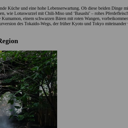
gende Küche und eine hohe Lebenserwartung. Ob diese beiden Dinge mit
bieren, wie Lotuswurzel mit Chili-Miso und ‘Basashi’ – rohes Pferdefleis
cotte Kumamon, einem schwarzen Bären mit roten Wangen, vorbeikommen
turversion des Tokaido-Wegs, der früher Kyoto und Tokyo miteinander v
 Region