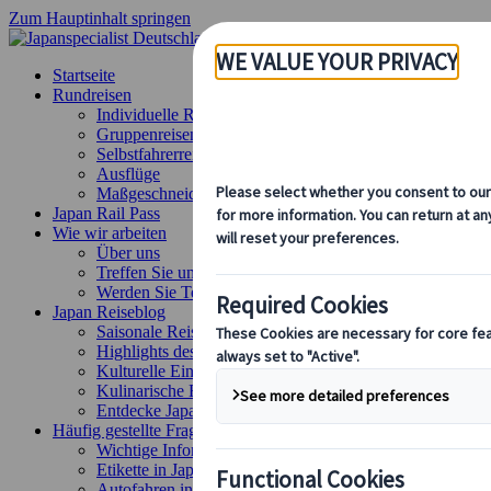
Zum Hauptinhalt springen
Startseite
Rundreisen
Individuelle Reisen
Gruppenreisen
Selbstfahrerreisen
Ausflüge
Maßgeschneiderte Gruppenreisen
Japan Rail Pass
Wie wir arbeiten
Über uns
Treffen Sie unser Team
Werden Sie Teil unseres Teams
Japan Reiseblog
Saisonale Reisetipps
Highlights des Reiseziels
Kulturelle Einblicke
Kulinarische Erlebnisse
Entdecke Japan mit dem Zug
Häufig gestellte Fragen
Wichtige Informationen
Etikette in Japan
Autofahren in Japan