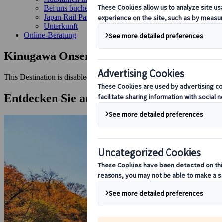
Bei uns buchen
Japan Rail Pass
Unterkunft
Online-Beratung
Kinugawa Onsen
This Destination is disabled to display.
Entdecken Sie andere Reiseziele in dieser