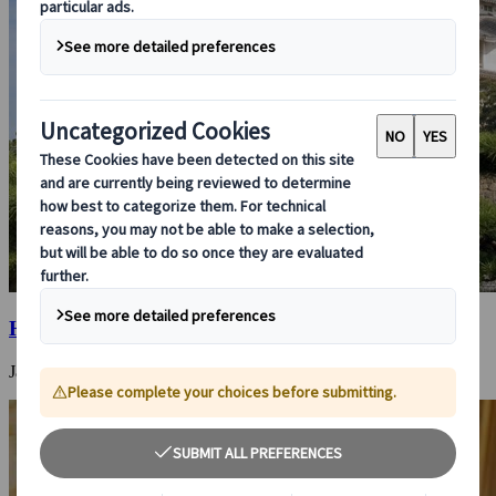
Himeji
Japans schönste originale Samurai-Burg mit reicher Geschichte