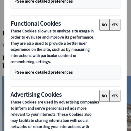
Bei uns buchen
Japan Rail Pass
Unterkunft
Online-Beratung
Ise-Shima
This Destination is disabled to display.
Entdecken Sie andere Reiseziele in dieser
Region