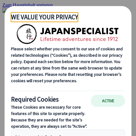
Zum Hauptinhalt springen
Startseite
Rundreisen
Individuelle Reisen
Gruppenreisen
Selbstfahrerreisen
Ausflüge
Maßgeschneiderte Gruppenreisen
Japan Rail Pass
Wie wir arbeiten
Über uns
Treffen Sie unser Team
Werden Sie Teil unseres Teams
Japan Reiseblog
Saisonale Reisetipps
Highlights des Reiseziels
Kulturelle Einblicke
Kulinarische Erlebnisse
Entdecke Japan mit dem Zug
Häufig gestellte Fragen
Wichtige Informationen
Etikette in Japan
Autofahren in Japan