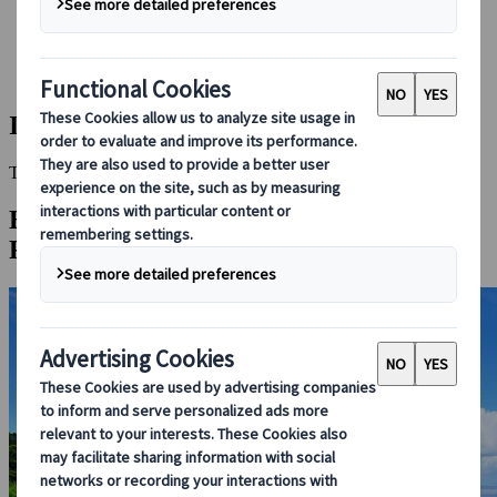
Bei uns buchen
Japan Rail Pass
Unterkunft
Online-Beratung
Insel Ishigaki
This Destination is disabled to display.
Entdecken Sie andere Reiseziele in dieser
Region