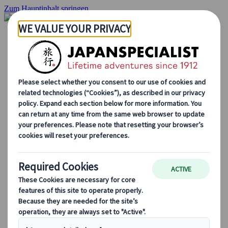
Zum Hauptinhalt springen
Startseite
Rundreisen
Individuelle Reisen
Gruppenreisen
Selbstfahrerreisen
Ausflüge
Maßgeschneiderte Gruppenreisen
Japan Rail Pass
Wie wir arbeiten
Über uns
Treffen Sie unser Team
Werden Sie Teil unseres Teams
Japan Reiseblog
Saisonale Reisetipps
Highlights des Reiseziels
Kulturelle Einblicke
Kulinarische Erlebnisse
Entdecke Japan mit dem Zug
Häufig gestellte Fragen
Wichtige Informationen
Etikette in Japan
Autofahren in Japan