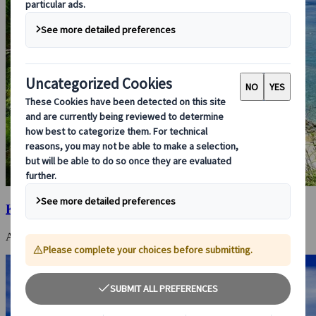
Kerama-Inseln
Abschalten und entspannen im Paradies im Westen Okinawas