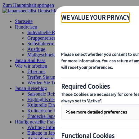
Zum Hauptinhalt springen
Startseite
Rundreisen
Individuelle Reisen
Gruppenreisen
Selbstfahrerreisen
Ausflüge
Maßgeschneiderte Gruppenreisen
Japan Rail Pass
Wie wir arbeiten
Über uns
Treffen Sie unser Team
Werden Sie Teil unseres Teams
Japan Reiseblog
Saisonale Reisetipps
Highlights des Reiseziels
Kulturelle Einblicke
Kulinarische Erlebnisse
Entdecke Japan mit dem Zug
Häufig gestellte Fragen
Wichtige Informationen
Etikette in Japan
Autofahren in Japan