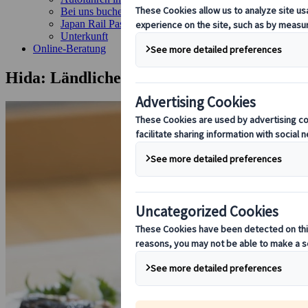
Bei uns buchen
Japan Rail Pass
Unterkunft
Online-Beratung
Hida: Ländlicher Kochkurs in einem japa