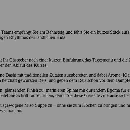
ams empfängt Sie am Bahnsteig und fährt Sie ein kurzes Stück aufs La
higen Rhythmus des ländlichen Hida.
ellt Ihr Gastgeber nach einer kurzen Einführung das Tagesmenü und die 
ber den Ablauf des Kurses.
e Dashi mit traditionellen Zutaten zuzubereiten und dabei Aroma, Kla
n herzhaft gewürzten Reis, und geben dem Reis schon vor dem Dämpfen
, glänzenden Finish zu, marinieren Spinat mit duftendem Egoma für ein
tet Sie Schritt für Schritt an, damit Sie diese Gerichte zu Hause sich
ausgewogene Miso-Suppe zu – ohne sie zum Kochen zu bringen und mit 
les schön an.