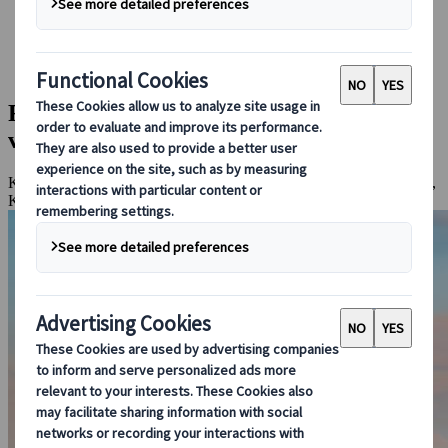
Bei uns buchen
Japan Rail Pass
Unterkunft
Online-Beratung
Frühling in Japan: Kirschblütenzauber
von Kyoto bis Tokio
Kyoto, Nara, Hiroshima, Miyajima, Odawara, Hakone, Mount Fuji,
Kamakura, Tokio