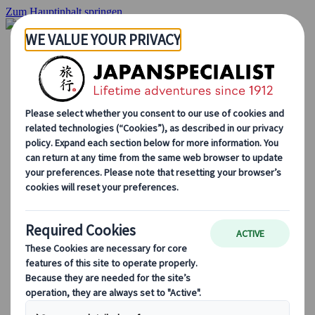
Zum Hauptinhalt springen
Startseite
Rundreisen
Individuelle Reisen
Gruppenreisen
Selbstfahrerreisen
Ausflüge
Maßgeschneiderte Gruppenreisen
Japan Rail Pass
Wie wir arbeiten
Über uns
Treffen Sie unser Team
Werden Sie Teil unseres Teams
Japan Reiseblog
Saisonale Reisetipps
Highlights des Reiseziels
Kulturelle Einblicke
Kulinarische Erlebnisse
Entdecke Japan mit dem Zug
Häufig gestellte Fragen
Wichtige Informationen
Etikette in Japan
Autofahren in Japan