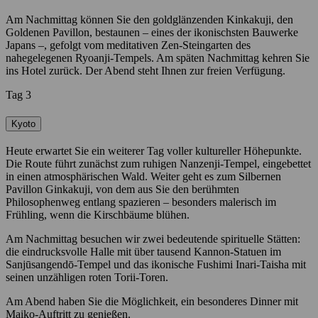
Am Nachmittag können Sie den goldglänzenden Kinkakuji, den
Goldenen Pavillon, bestaunen – eines der ikonischsten Bauwerke
Japans –, gefolgt vom meditativen Zen-Steingarten des
nahegelegenen Ryoanji-Tempels. Am späten Nachmittag kehren Sie
ins Hotel zurück. Der Abend steht Ihnen zur freien Verfügung.
Tag 3
Kyoto
Heute erwartet Sie ein weiterer Tag voller kultureller Höhepunkte.
Die Route führt zunächst zum ruhigen Nanzenji-Tempel, eingebettet
in einen atmosphärischen Wald. Weiter geht es zum Silbernen
Pavillon Ginkakuji, von dem aus Sie den berühmten
Philosophenweg entlang spazieren – besonders malerisch im
Frühling, wenn die Kirschbäume blühen.
Am Nachmittag besuchen wir zwei bedeutende spirituelle Stätten:
die eindrucksvolle Halle mit über tausend Kannon-Statuen im
Sanjūsangendō-Tempel und das ikonische Fushimi Inari-Taisha mit
seinen unzähligen roten Torii-Toren.
Am Abend haben Sie die Möglichkeit, ein besonderes Dinner mit
Maiko-Auftritt zu genießen.