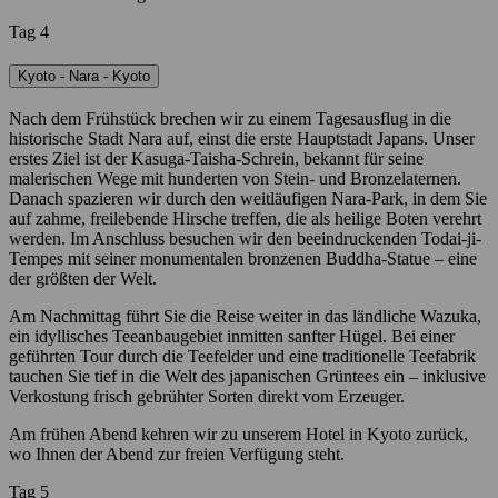
Tag 4
Kyoto - Nara - Kyoto
Nach dem Frühstück brechen wir zu einem Tagesausflug in die
historische Stadt Nara auf, einst die erste Hauptstadt Japans. Unser
erstes Ziel ist der Kasuga-Taisha-Schrein, bekannt für seine
malerischen Wege mit hunderten von Stein- und Bronzelaternen.
Danach spazieren wir durch den weitläufigen Nara-Park, in dem Sie
auf zahme, freilebende Hirsche treffen, die als heilige Boten verehrt
werden. Im Anschluss besuchen wir den beeindruckenden Todai-ji-
Tempes mit seiner monumentalen bronzenen Buddha-Statue – eine
der größten der Welt.
Am Nachmittag führt Sie die Reise weiter in das ländliche Wazuka,
ein idyllisches Teeanbaugebiet inmitten sanfter Hügel. Bei einer
geführten Tour durch die Teefelder und eine traditionelle Teefabrik
tauchen Sie tief in die Welt des japanischen Grüntees ein – inklusive
Verkostung frisch gebrühter Sorten direkt vom Erzeuger.
Am frühen Abend kehren wir zu unserem Hotel in Kyoto zurück,
wo Ihnen der Abend zur freien Verfügung steht.
Tag 5