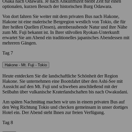
Osaka nach Odawara. Je nach Ankunftszeit bleibt Zeit für einen
optionalen, kurzen Besuch der historischen Burg Odawara.
Von dort fahren Sie weiter mit dem privaten Bus nach Hakone,
Hakone ist eine malerische Bergregion westlich von Tokio, die für
ihre heißen Quellen (Onsen), atemberaubende Natur und ihre Nähe
zum Mt. Fuji bekannt ist. In Ihrer stilvollen Ryokan-Unterkunft
erwartet Sie am Abend ein traditionelles japanisches Abendessen mit
mehreren Gängen.
Tag 7
Hakone - Mt. Fuji - Tokio
Heute entdecken Sie die landschaftliche Schönheit der Region
Hakone. Sie unternehmen eine Bootsfahrt über den Ashi-See mit
Aussicht auf den Mt. Fuji und schweben anschließend mit der
Seilbahn über vulkanische Kraterlandschaften bis nach Owakudani.
Am späten Nachmittag machen wir uns in einem privaten Bus auf
den Weg Richtung Tokio und checken gemeinsam in unser dortiges
Hotel ein. Der Abend steht Ihnen zur freien Verfügung.
Tag 8