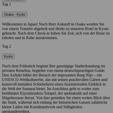
Tag 1
Osaka - Kyoto
Willkommen in Japan! Nach Ihrer Ankunft in Osaka werden Sie
von einem Transfer abgeholt und direkt zu unserem Hotel in Kyoto
gebracht. Nach dem Check-in haben Sie Zeit, sich von der Reise zu
erholen und in Ruhe anzukommen.
Tag 2
Kyoto
Nach dem Frühstück beginnt Ihre ganztägige Stadterkundung im
privaten Reisebus, begleitet von einem deutschsprachigen Guide.
Den Auftakt bildet der Besuch der imposanten Burg Nijo – ein
UNESCO-Weltkulturerbe, das mit seinen prachtvollen Gärten und
kunstvoll bemalten Schiebetüren einen faszinierenden Einblick in
die Welt der Samurai bietet. Im Anschluss geht es weiter zum
berühmten Kiyomizudera-Tempel, der spektakulär auf einer
Hügelterrasse thront. Von hier genießen Sie einen weiten Blick über
die Stadt, während sich entlang der historischen Gassen zahlreiche
kleine Läden mit Kunsthandwerk und Süßigkeiten
aneinanderreihen.