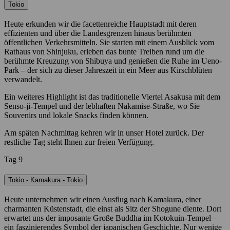
Tokio
Heute erkunden wir die facettenreiche Hauptstadt mit deren
effizienten und über die Landesgrenzen hinaus berühmten
öffentlichen Verkehrsmitteln. Sie starten mit einem Ausblick vom
Rathaus von Shinjuku, erleben das bunte Treiben rund um die
berühmte Kreuzung von Shibuya und genießen die Ruhe im Ueno-
Park – der sich zu dieser Jahreszeit in ein Meer aus Kirschblüten
verwandelt.
Ein weiteres Highlight ist das traditionelle Viertel Asakusa mit dem
Senso-ji-Tempel und der lebhaften Nakamise-Straße, wo Sie
Souvenirs und lokale Snacks finden können.
Am späten Nachmittag kehren wir in unser Hotel zurück. Der
restliche Tag steht Ihnen zur freien Verfügung.
Tag 9
Tokio - Kamakura - Tokio
Heute unternehmen wir einen Ausflug nach Kamakura, einer
charmanten Küstenstadt, die einst als Sitz der Shogune diente. Dort
erwartet uns der imposante Große Buddha im Kotokuin-Tempel –
ein faszinierendes Symbol der japanischen Geschichte. Nur wenige