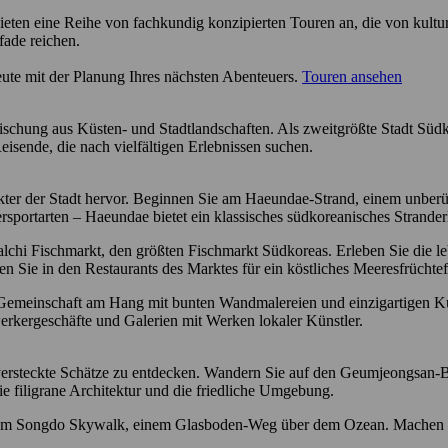
ieten eine Reihe von fachkundig konzipierten Touren an, die von kultu
fade reichen.
eute mit der Planung Ihres nächsten Abenteuers.
Touren ansehen
schung aus Küsten- und Stadtlandschaften. Als zweitgrößte Stadt Südkor
isende, die nach vielfältigen Erlebnissen suchen.
akter der Stadt hervor. Beginnen Sie am Haeundae-Strand, einem unber
portarten – Haeundae bietet ein klassisches südkoreanisches Strander
chi Fischmarkt, den größten Fischmarkt Südkoreas. Erleben Sie die le
n Sie in den Restaurants des Marktes für ein köstliches Meeresfrüchtef
Gemeinschaft am Hang mit bunten Wandmalereien und einzigartigen Kunst
rkergeschäfte und Galerien mit Werken lokaler Künstler.
versteckte Schätze zu entdecken. Wandern Sie auf den Geumjeongsan-
e filigrane Architektur und die friedliche Umgebung.
 dem Songdo Skywalk, einem Glasboden-Weg über dem Ozean. Machen Si