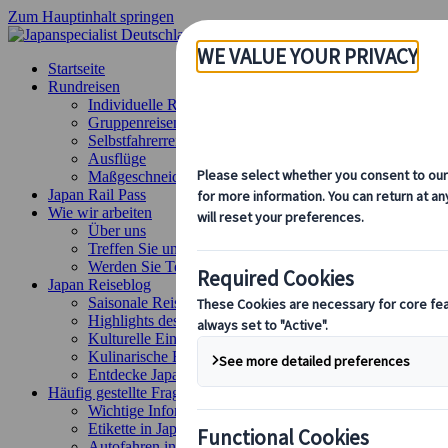
Zum Hauptinhalt springen
Startseite
Rundreisen
Individuelle Reisen
Gruppenreisen
Selbstfahrerreisen
Ausflüge
Maßgeschneiderte Gruppenreisen
Japan Rail Pass
Wie wir arbeiten
Über uns
Treffen Sie unser Team
Werden Sie Teil unseres Teams
Japan Reiseblog
Saisonale Reisetipps
Highlights des Reiseziels
Kulturelle Einblicke
Kulinarische Erlebnisse
Entdecke Japan mit dem Zug
Häufig gestellte Fragen
Wichtige Informationen
Etikette in Japan
Autofahren in Japan