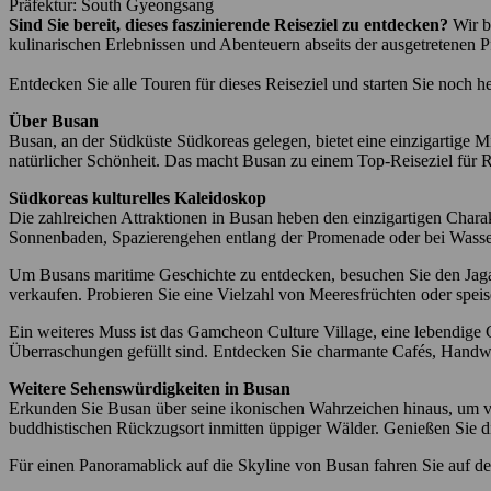
Präfektur: South Gyeongsang
Sind Sie bereit, dieses faszinierende Reiseziel zu entdecken?
Wir b
kulinarischen Erlebnissen und Abenteuern abseits der ausgetretenen P
Entdecken Sie alle Touren für dieses Reiseziel und starten Sie noch h
Über Busan
Busan, an der Südküste Südkoreas gelegen, bietet eine einzigartige Mi
natürlicher Schönheit. Das macht Busan zu einem Top-Reiseziel für Re
Südkoreas kulturelles Kaleidoskop
Die zahlreichen Attraktionen in Busan heben den einzigartigen Char
Sonnenbaden, Spazierengehen entlang der Promenade oder bei Wassers
Um Busans maritime Geschichte zu entdecken, besuchen Sie den Jagal
verkaufen. Probieren Sie eine Vielzahl von Meeresfrüchten oder speise
Ein weiteres Muss ist das Gamcheon Culture Village, eine lebendige 
Überraschungen gefüllt sind. Entdecken Sie charmante Cafés, Handwe
Weitere Sehenswürdigkeiten in Busan
Erkunden Sie Busan über seine ikonischen Wahrzeichen hinaus, um 
buddhistischen Rückzugsort inmitten üppiger Wälder. Genießen Sie di
Für einen Panoramablick auf die Skyline von Busan fahren Sie auf