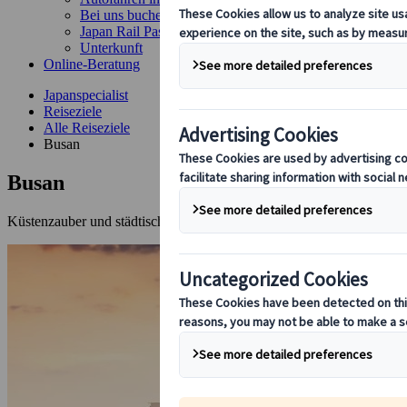
Bei uns buchen
Japan Rail Pass
Unterkunft
Online-Beratung
Japanspecialist
Reiseziele
Alle Reiseziele
Busan
Busan
Küstenzauber und städtisches Abenteuer in einem.