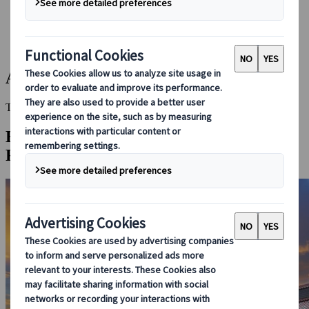
Bei uns buchen
Japan Rail Pass
Unterkunft
Online-Beratung
Asahidake Onsen
This Destination is disabled to display.
Entdecken Sie andere Reiseziele in dieser
Region