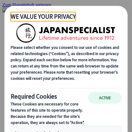
Zum Hauptinhalt springen
Startseite
Rundreisen
Individuelle Reisen
Gruppenreisen
Selbstfahrerreisen
Ausflüge
Maßgeschneiderte Gruppenreisen
Japan Rail Pass
Wie wir arbeiten
Über uns
Treffen Sie unser Team
Werden Sie Teil unseres Teams
Japan Reiseblog
Saisonale Reisetipps
Highlights des Reiseziels
Kulturelle Einblicke
Kulinarische Erlebnisse
Entdecke Japan mit dem Zug
Häufig gestellte Fragen
Wichtige Informationen
Etikette in Japan
Autofahren in Japan